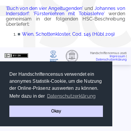
'Buch von den vier Angeltugenden'
und
Johannes von
Indersdorf: 'Fürstenlehren mit Tobiaslehre'
werden
gemeinsam in der folgenden HSC-Beschreibung
überliefert:
■
Wien, Schottenkloster, Cod. 145 (Hübl 209)
Handschriftencensus 2026
Impressum
|
Datenschutzerklärung
Der Handschriftencensus verwendet ein
anonymes Statistik-Cookie, um die Nutzung
der Online-Präsenz auswerten zu können.
Datenschutzerklärung
Mehr dazu in der
Okay