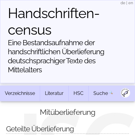
de
|
en
Handschriften­
census
Eine Bestandsaufnahme der
handschriftlichen Über­lieferung
deutschsprachiger Texte des
Mittelalters
Verzeichnisse
Literatur
HSC
Suche
Mitüberlieferung
Geteilte Überlieferung