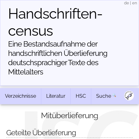
de
|
en
Handschriften­
census
Eine Bestandsaufnahme der
handschriftlichen Über­lieferung
deutschsprachiger Texte des
Mittelalters
Verzeichnisse
Literatur
HSC
Suche
Mitüberlieferung
Geteilte Überlieferung