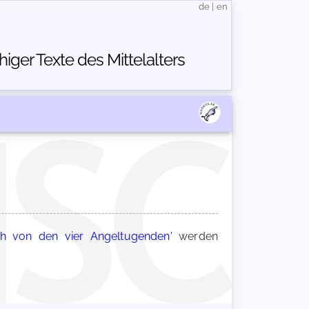
de
|
en
ger Texte des Mittelalters
ch von den vier Angeltugenden'
werden