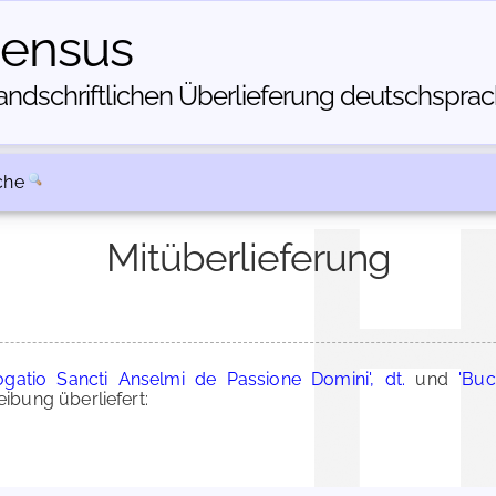
census
dschriftlichen Über­lieferung deutschsprachi
che
Mitüberlieferung
gatio Sancti Anselmi de Passione Domini', dt.
und
'Bu
bung überliefert: