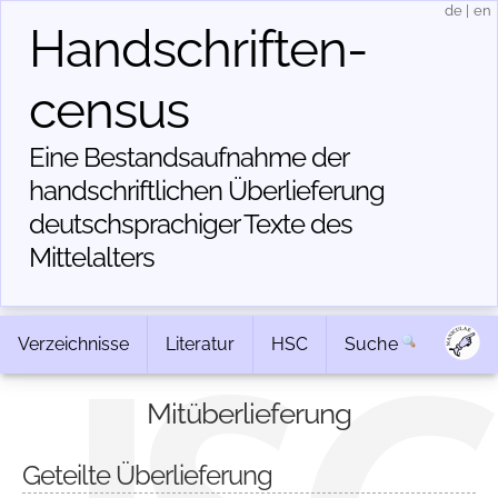
de
|
en
Handschriften­
census
Eine Bestandsaufnahme der
handschriftlichen Über­lieferung
deutschsprachiger Texte des
Mittelalters
Verzeichnisse
Literatur
HSC
Suche
Mitüberlieferung
Geteilte Überlieferung