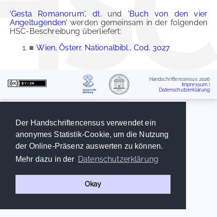
'Gesta Romanorum', dt.
und
'Buch von den vier
Angeltugenden'
werden gemeinsam in der folgenden
HSC-Beschreibung überliefert:
■
Wien, Österr. Nationalbibl., Cod. 3027
Handschriftencensus 2026
Impressum
|
Datenschutzerklärung
Der Handschriftencensus verwendet ein
anonymes Statistik-Cookie, um die Nutzung
der Online-Präsenz auswerten zu können.
Datenschutzerklärung
Mehr dazu in der
Okay