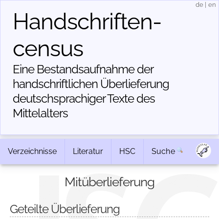
de
|
en
Handschriften­
census
Eine Bestandsaufnahme der
handschriftlichen Über­lieferung
deutschsprachiger Texte des
Mittelalters
Verzeichnisse
Literatur
HSC
Suche
Mitüberlieferung
Geteilte Überlieferung