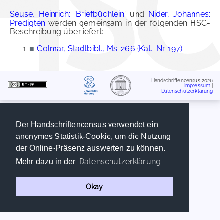
Seuse, Heinrich: 'Briefbüchlein'
und
Nider, Johannes:
Predigten
werden gemeinsam in der folgenden HSC-
Beschreibung überliefert:
■
Colmar, Stadtbibl., Ms. 266 (Kat.-Nr. 197)
Handschriftencensus 2026
Impressum
|
Datenschutzerklärung
Der Handschriftencensus verwendet ein
anonymes Statistik-Cookie, um die Nutzung
der Online-Präsenz auswerten zu können.
Datenschutzerklärung
Mehr dazu in der
Okay