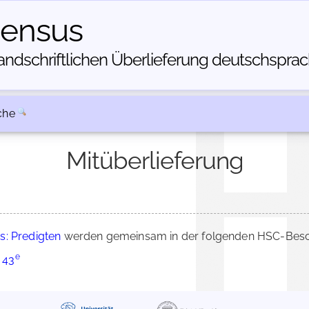
census
dschriftlichen Über­lieferung deutschsprachi
che
Mitüberlieferung
s: Predigten
werden gemeinsam in der folgenden HSC-Besch
e
 43