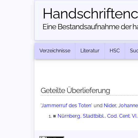
Handschriften­
Eine Bestandsaufnahme der han
Verzeichnisse
Literatur
HSC
Su
Geteilte Überlieferung
'Jammerruf des Toten'
und
Nider, Johanne
■
Nürnberg, Stadtbibl., Cod. Cent. VI,