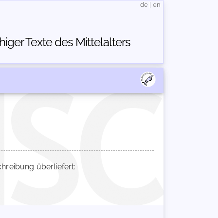
de
|
en
ger Texte des Mittelalters
reibung überliefert: