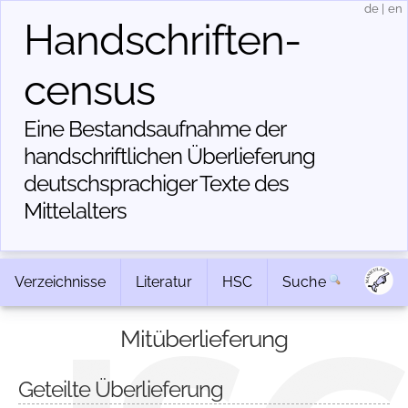
de
|
en
Handschriften­
census
Eine Bestandsaufnahme der
handschriftlichen Über­lieferung
deutschsprachiger Texte des
Mittelalters
Verzeichnisse
Literatur
HSC
Suche
Mitüberlieferung
Geteilte Überlieferung