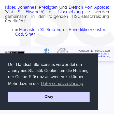
Nider, Johannes: Predigten
und
Dietrich von Apolda:
'Vita S. Elisabeth', dt. Übersetzung e
werden
gemeinsam in der folgenden HSC-Beschreibung
überliefert:
■
Mariastein (Kt. Solothurn), Benediktinerkloster,
Cod. S 353
Handschriftencensus 2026
Impressum
|
Datenschutzerklärung
Der Handschriftencensus verwendet ein
anonymes Statistik-Cookie, um die Nutzung
der Online-Präsenz auswerten zu können.
Datenschutzerklärung
Mehr dazu in der
Okay