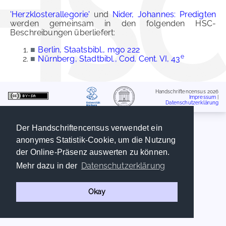
'Herzklosterallegorie'
und
Nider, Johannes: Predigten
werden gemeinsam in den folgenden HSC-
Beschreibungen überliefert:
■
Berlin, Staatsbibl., mgo 222
e
■
Nürnberg, Stadtbibl., Cod. Cent. VI, 43
Handschriftencensus 2026
Impressum
|
Datenschutzerklärung
Der Handschriftencensus verwendet ein
anonymes Statistik-Cookie, um die Nutzung
der Online-Präsenz auswerten zu können.
Datenschutzerklärung
Mehr dazu in der
Okay