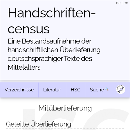
de
|
en
Handschriften­
census
Eine Bestandsaufnahme der
handschriftlichen Über­lieferung
deutschsprachiger Texte des
Mittelalters
Verzeichnisse
Literatur
HSC
Suche
Mitüberlieferung
Geteilte Überlieferung