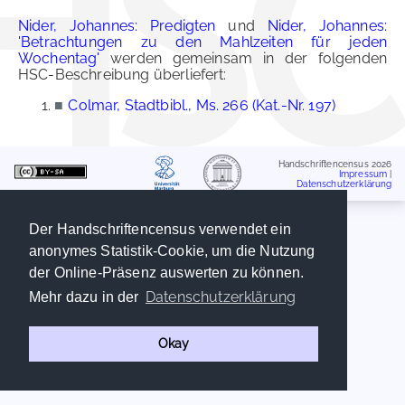
Nider, Johannes: Predigten
und
Nider, Johannes:
'Betrachtungen zu den Mahlzeiten für jeden
Wochentag'
werden gemeinsam in der folgenden
HSC-Beschreibung überliefert:
■
Colmar, Stadtbibl., Ms. 266 (Kat.-Nr. 197)
Handschriftencensus 2026
Impressum
|
Datenschutzerklärung
Der Handschriftencensus verwendet ein
anonymes Statistik-Cookie, um die Nutzung
der Online-Präsenz auswerten zu können.
Datenschutzerklärung
Mehr dazu in der
Okay