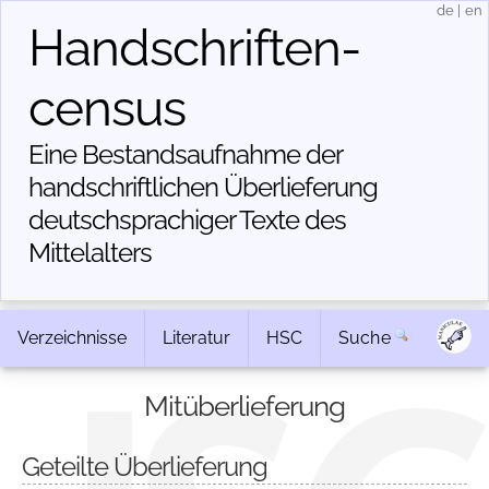
de
|
en
Handschriften­
census
Eine Bestandsaufnahme der
handschriftlichen Über­lieferung
deutschsprachiger Texte des
Mittelalters
Verzeichnisse
Literatur
HSC
Suche
Mitüberlieferung
Geteilte Überlieferung