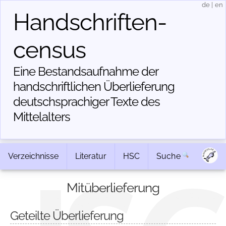
de
|
en
Handschriften­
census
Eine Bestandsaufnahme der
handschriftlichen Über­lieferung
deutschsprachiger Texte des
Mittelalters
Verzeichnisse
Literatur
HSC
Suche
Mitüberlieferung
Geteilte Überlieferung