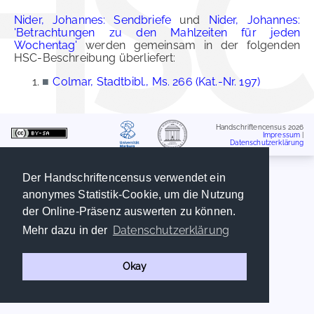
Nider, Johannes: Sendbriefe
und
Nider, Johannes:
'Betrachtungen zu den Mahlzeiten für jeden
Wochentag'
werden gemeinsam in der folgenden
HSC-Beschreibung überliefert:
■
Colmar, Stadtbibl., Ms. 266 (Kat.-Nr. 197)
Handschriftencensus 2026
Impressum
|
Datenschutzerklärung
Der Handschriftencensus verwendet ein
anonymes Statistik-Cookie, um die Nutzung
der Online-Präsenz auswerten zu können.
Datenschutzerklärung
Mehr dazu in der
Okay