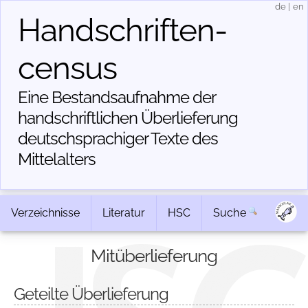
de
|
en
Handschriften­
census
Eine Bestandsaufnahme der
handschriftlichen Über­lieferung
deutschsprachiger Texte des
Mittelalters
Verzeichnisse
Literatur
HSC
Suche
Mitüberlieferung
Geteilte Überlieferung