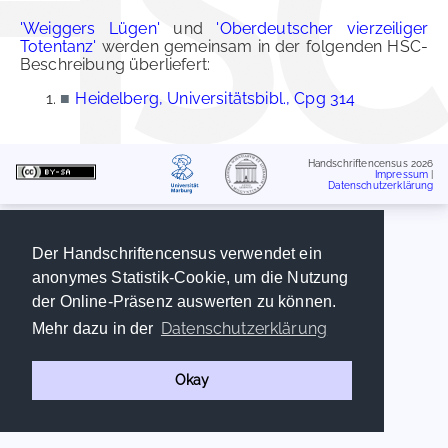
'Weiggers Lügen'
und
'Oberdeutscher vierzeiliger
Totentanz'
werden gemeinsam in der folgenden HSC-
Beschreibung überliefert:
■
Heidelberg, Universitätsbibl., Cpg 314
Handschriftencensus 2026
Impressum
|
Datenschutzerklärung
Der Handschriftencensus verwendet ein
anonymes Statistik-Cookie, um die Nutzung
der Online-Präsenz auswerten zu können.
Datenschutzerklärung
Mehr dazu in der
Okay