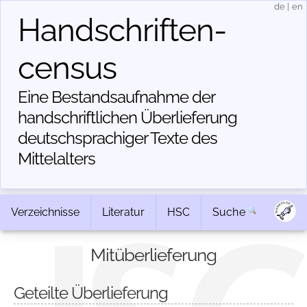
de
|
en
Handschriften­
census
Eine Bestandsaufnahme der
handschriftlichen Über­lieferung
deutschsprachiger Texte des
Mittelalters
Verzeichnisse
Literatur
HSC
Suche
Mitüberlieferung
Geteilte Überlieferung