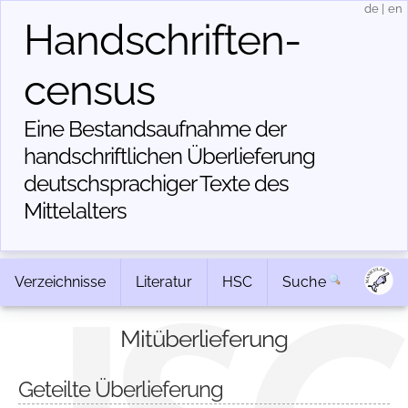
de
|
en
Handschriften­
census
Eine Bestandsaufnahme der
handschriftlichen Über­lieferung
deutschsprachiger Texte des
Mittelalters
Verzeichnisse
Literatur
HSC
Suche
Mitüberlieferung
Geteilte Überlieferung