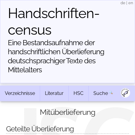
de
|
en
Handschriften­
census
Eine Bestandsaufnahme der
handschriftlichen Über­lieferung
deutschsprachiger Texte des
Mittelalters
Verzeichnisse
Literatur
HSC
Suche
Mitüberlieferung
Geteilte Überlieferung