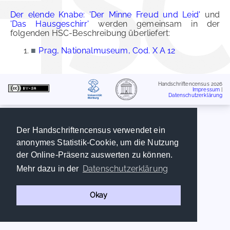
Der elende Knabe: 'Der Minne Freud und Leid'
und
'Das Hausgeschirr'
werden gemeinsam in der
folgenden HSC-Beschreibung überliefert:
■
Prag, Nationalmuseum, Cod. X A 12
Handschriftencensus 2026
Impressum
|
Datenschutzerklärung
Der Handschriftencensus verwendet ein
anonymes Statistik-Cookie, um die Nutzung
der Online-Präsenz auswerten zu können.
Datenschutzerklärung
Mehr dazu in der
Okay