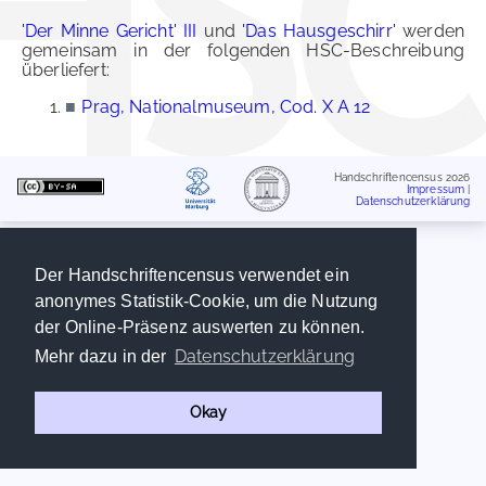
'Der Minne Gericht' III
und
'Das Hausgeschirr'
werden
gemeinsam in der folgenden HSC-Beschreibung
überliefert:
■
Prag, Nationalmuseum, Cod. X A 12
Handschriftencensus 2026
Impressum
|
Datenschutzerklärung
Der Handschriftencensus verwendet ein
anonymes Statistik-Cookie, um die Nutzung
der Online-Präsenz auswerten zu können.
Datenschutzerklärung
Mehr dazu in der
Okay