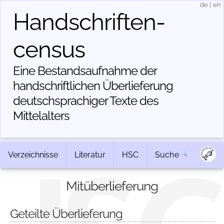
de
|
en
Handschriften­
census
Eine Bestandsaufnahme der
handschriftlichen Über­lieferung
deutschsprachiger Texte des
Mittelalters
Verzeichnisse
Literatur
HSC
Suche
Mitüberlieferung
Geteilte Überlieferung