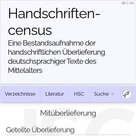
de
|
en
Handschriften­
census
Eine Bestandsaufnahme der
handschriftlichen Über­lieferung
deutschsprachiger Texte des
Mittelalters
Verzeichnisse
Literatur
HSC
Suche
Mitüberlieferung
Geteilte Überlieferung