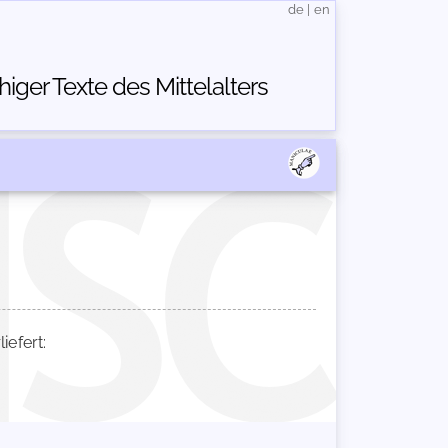
de
|
en
ger Texte des Mittelalters
efert: