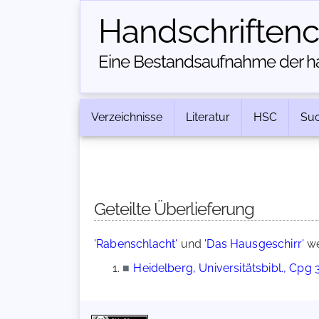
Handschriften­
Eine Bestandsaufnahme der han
Verzeichnisse
Literatur
HSC
Su
Geteilte Überlieferung
'Rabenschlacht'
und
'Das Hausgeschirr'
we
■
Heidelberg, Universitätsbibl., Cpg 