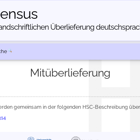
census
dschriftlichen Über­lieferung deutschsprachi
che
Mitüberlieferung
rden gemeinsam in der folgenden HSC-Beschreibung überli
314