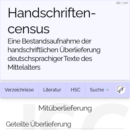
de
|
en
Handschriften­
census
Eine Bestandsaufnahme der
handschriftlichen Über­lieferung
deutschsprachiger Texte des
Mittelalters
Verzeichnisse
Literatur
HSC
Suche
Mitüberlieferung
Geteilte Überlieferung