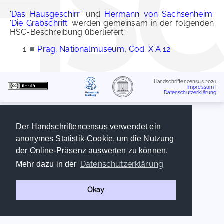
'Das Hausgeschirr'
und
Hermann von Sachsenheim:
'Die Grabschrift'
werden gemeinsam in der folgenden
HSC-Beschreibung überliefert:
■
Prag, Nationalmuseum, Cod. X A 12
Handschriftencensus 2026
Impressum
|
Datenschutzerklärung
Der Handschriftencensus verwendet ein
anonymes Statistik-Cookie, um die Nutzung
der Online-Präsenz auswerten zu können.
Datenschutzerklärung
Mehr dazu in der
Okay