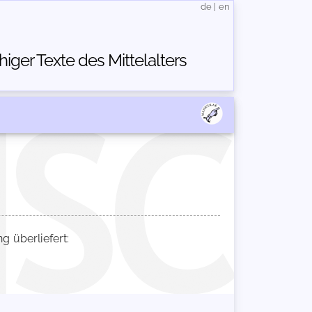
de
|
en
ger Texte des Mittelalters
 überliefert: