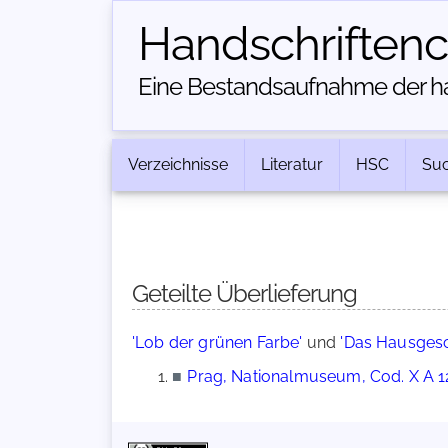
Handschriften­
Eine Bestandsaufnahme der han
Verzeichnisse
Literatur
HSC
Su
Geteilte Überlieferung
'Lob der grünen Farbe'
und
'Das Hausgesc
■
Prag, Nationalmuseum, Cod. X A 1