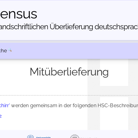
census
dschriftlichen Über­lieferung deutschsprachi
che
Mitüberlieferung
hirr'
werden gemeinsam in der folgenden HSC-Beschreibung
2