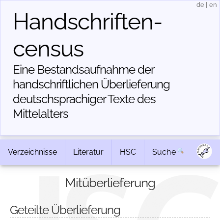
de
|
en
Handschriften­
census
Eine Bestandsaufnahme der
handschriftlichen Über­lieferung
deutschsprachiger Texte des
Mittelalters
Verzeichnisse
Literatur
HSC
Suche
Mitüberlieferung
Geteilte Überlieferung