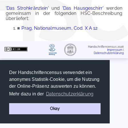
'Das Strohkränzlein'
und
'Das Hausgeschirr'
werden
gemeinsam in der folgenden HSC-Beschreibung
überliefert:
■
Prag, Nationalmuseum, Cod. X A 12
Handschriftencensus 2026
Impressum
|
Datenschutzerklärung
Der Handschriftencensus verwendet ein
anonymes Statistik-Cookie, um die Nutzung
der Online-Präsenz auswerten zu können.
Datenschutzerklärung
Mehr dazu in der
Okay