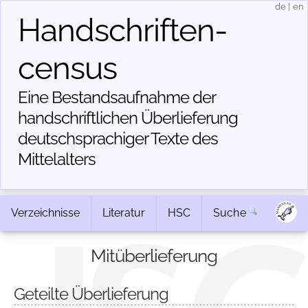
de
|
en
Handschriften­
census
Eine Bestandsaufnahme der
handschriftlichen Über­lieferung
deutschsprachiger Texte des
Mittelalters
Verzeichnisse
Literatur
HSC
Suche
Mitüberlieferung
Geteilte Überlieferung