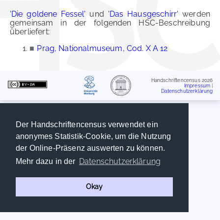
'Die goldene Fessel'
und
'Das Hausgeschirr'
werden
gemeinsam in der folgenden HSC-Beschreibung
überliefert:
■
Prag, Nationalmuseum, Cod. X A 12
Handschriftencensus 2026
Impressum
|
Datenschutzerklärung
Der Handschriftencensus verwendet ein
anonymes Statistik-Cookie, um die Nutzung
der Online-Präsenz auswerten zu können.
Datenschutzerklärung
Mehr dazu in der
Okay