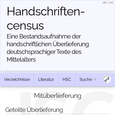
de
|
en
Handschriften­
census
Eine Bestandsaufnahme der
handschriftlichen Über­lieferung
deutschsprachiger Texte des
Mittelalters
Verzeichnisse
Literatur
HSC
Suche
Mitüberlieferung
Geteilte Überlieferung