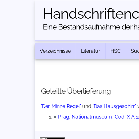
Handschriften­
Eine Bestandsaufnahme der han
Verzeichnisse
Literatur
HSC
Su
Geteilte Überlieferung
'Der Minne Regel'
und
'Das Hausgeschirr'
w
■
Prag, Nationalmuseum, Cod. X A 1