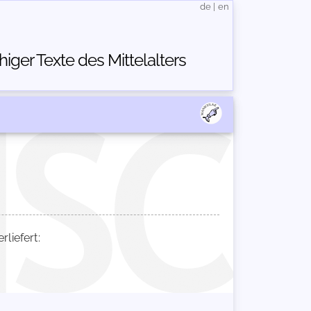
de
|
en
ger Texte des Mittelalters
liefert: