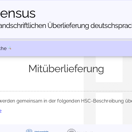
census
dschriftlichen Über­lieferung deutschsprachi
che
Mitüberlieferung
erden gemeinsam in der folgenden HSC-Beschreibung über
2