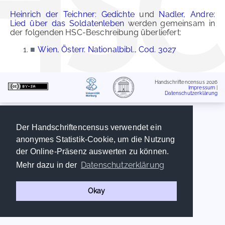
Heinrich der Teichner: Gedichte
und
Nadler, Andre:
Lied über das Soldatenleben
werden gemeinsam in
der folgenden HSC-Beschreibung überliefert:
■
Wien, Österr. Nationalbibl., Cod. 3027
Handschriftencensus 2026
Impressum
|
Datenschutzerklärung
Der Handschriftencensus verwendet ein
anonymes Statistik-Cookie, um die Nutzung
der Online-Präsenz auswerten zu können.
Datenschutzerklärung
Mehr dazu in der
Okay