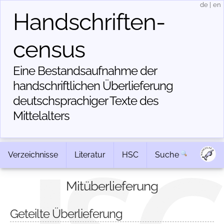
de
|
en
Handschriften­
census
Eine Bestandsaufnahme der
handschriftlichen Über­lieferung
deutschsprachiger Texte des
Mittelalters
Verzeichnisse
Literatur
HSC
Suche
Mitüberlieferung
Geteilte Überlieferung