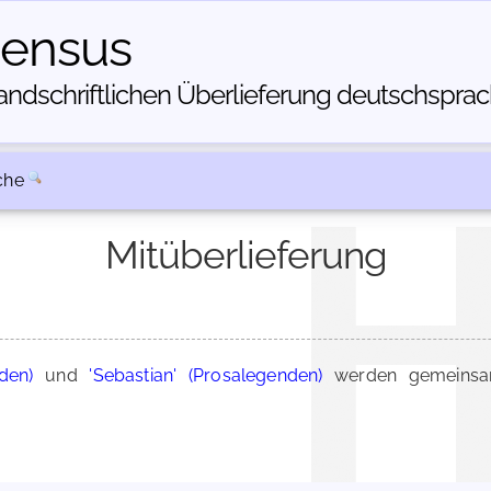
census
dschriftlichen Über­lieferung deutschsprachi
che
Mitüberlieferung
den)
und
'Sebastian' (Prosalegenden)
werden gemeinsam