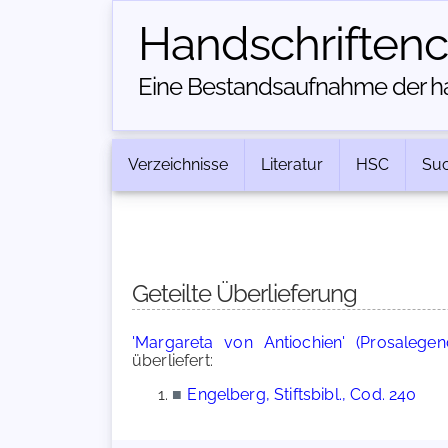
Handschriften­
Eine Bestandsaufnahme der han
Verzeichnisse
Literatur
HSC
Su
Geteilte Überlieferung
'Margareta von Antiochien' (Prosalegen
überliefert:
■
Engelberg, Stiftsbibl., Cod. 240