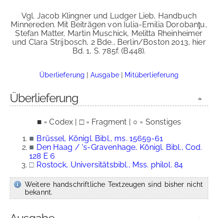
Vgl. Jacob Klingner und Ludger Lieb, Handbuch
Minnereden. Mit Beiträgen von Iulia-Emilia Dorobanţu,
Stefan Matter, Martin Muschick, Melitta Rheinheimer
und Clara Strijbosch, 2 Bde., Berlin/Boston 2013, hier
Bd. 1, S. 785f. (B448).
Überlieferung
|
Ausgabe
|
Mitüberlieferung
Überlieferung
■ = Codex | □ = Fragment | ○ = Sonstiges
■
Brüssel, Königl. Bibl., ms. 15659-61
■
Den Haag / 's-Gravenhage, Königl. Bibl., Cod.
128 E 6
□
Rostock, Universitätsbibl., Mss. philol. 84
Weitere handschriftliche Textzeugen sind bisher nicht
bekannt.