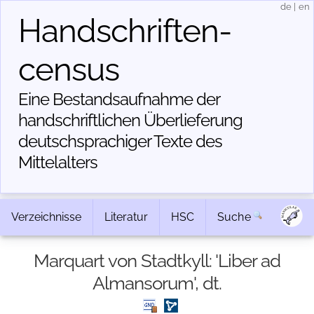
de
|
en
Handschriften­
census
Eine Bestandsaufnahme der
handschriftlichen Über­lieferung
deutschsprachiger Texte des
Mittelalters
Verzeichnisse
Literatur
HSC
Suche
Marquart von Stadtkyll: 'Liber ad
Almansorum', dt.