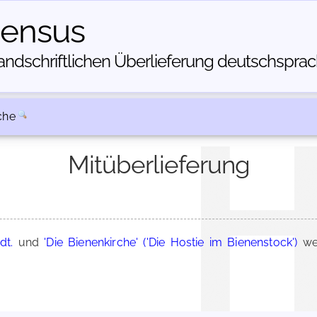
census
dschriftlichen Über­lieferung deutschsprachi
che
Mitüberlieferung
dt.
und
'Die Bienenkirche' ('Die Hostie im Bienenstock')
wer