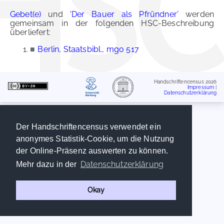
Gebet(e)
und
'Der Bauer als Pfründner'
werden
gemeinsam in der folgenden HSC-Beschreibung
überliefert:
■
Berlin, Staatsbibl., mgo 517
Handschriftencensus 2026
Impressum
|
Datenschutzerklärung
Der Handschriftencensus verwendet ein
anonymes Statistik-Cookie, um die Nutzung
der Online-Präsenz auswerten zu können.
Datenschutzerklärung
Mehr dazu in der
Okay