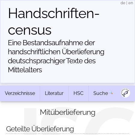
de
|
en
Handschriften­
census
Eine Bestandsaufnahme der
handschriftlichen Über­lieferung
deutschsprachiger Texte des
Mittelalters
Verzeichnisse
Literatur
HSC
Suche
Mitüberlieferung
Geteilte Überlieferung