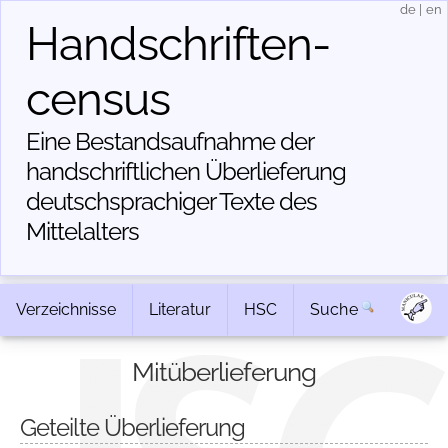
de
|
en
Handschriften­
census
Eine Bestandsaufnahme der
handschriftlichen Über­lieferung
deutschsprachiger Texte des
Mittelalters
Verzeichnisse
Literatur
HSC
Suche
Mitüberlieferung
Geteilte Überlieferung