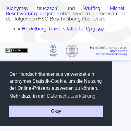
'Alchymey teuczsch'
und
Wulfing, Michel:
Beschwörung gegen Fieber
werden gemeinsam in
der folgenden HSC-Beschreibung überliefert:
■
Heidelberg, Universitätsbibl., Cpg 597
Handschriftencensus 2026
Impressum
|
Datenschutzerklärung
Der Handschriftencensus verwendet ein
anonymes Statistik-Cookie, um die Nutzung
der Online-Präsenz auswerten zu können.
Datenschutzerklärung
Mehr dazu in der
Okay