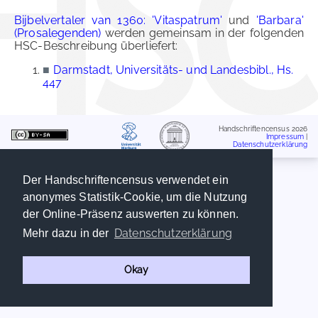
Bijbelvertaler van 1360: 'Vitaspatrum'
und
'Barbara'
(Prosalegenden)
werden gemeinsam in der folgenden
HSC-Beschreibung überliefert:
■
Darmstadt, Universitäts- und Landesbibl., Hs.
447
Handschriftencensus 2026
Impressum
|
Datenschutzerklärung
Der Handschriftencensus verwendet ein
anonymes Statistik-Cookie, um die Nutzung
der Online-Präsenz auswerten zu können.
Datenschutzerklärung
Mehr dazu in der
Okay