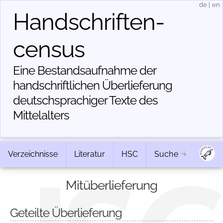
de
|
en
Handschriften­
census
Eine Bestandsaufnahme der
handschriftlichen Über­lieferung
deutschsprachiger Texte des
Mittelalters
Verzeichnisse
Literatur
HSC
Suche
Mitüberlieferung
Geteilte Überlieferung