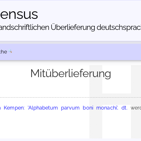
census
dschriftlichen Über­lieferung deutschsprachi
che
Mitüberlieferung
Kempen: 'Alphabetum parvum boni monachi', dt.
werd