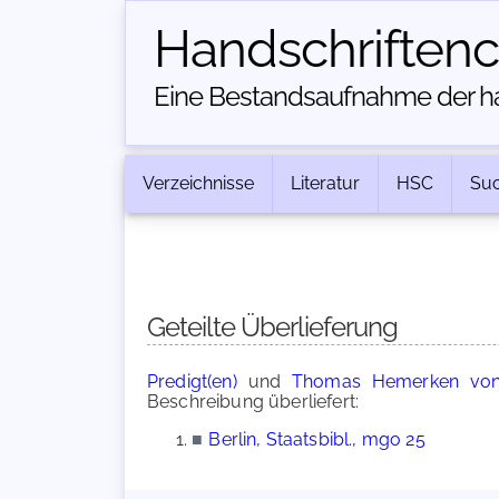
Handschriften­
Eine Bestandsaufnahme der han
Verzeichnisse
Literatur
HSC
Su
Geteilte Überlieferung
Predigt(en)
und
Thomas Hemerken von 
Beschreibung überliefert:
■
Berlin, Staatsbibl., mgo 25