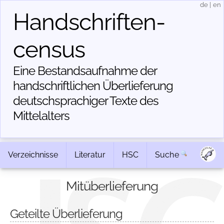
de
|
en
Handschriften­
census
Eine Bestandsaufnahme der
handschriftlichen Über­lieferung
deutschsprachiger Texte des
Mittelalters
Verzeichnisse
Literatur
HSC
Suche
Mitüberlieferung
Geteilte Überlieferung