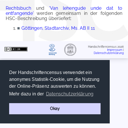
Rechtsbuch
und
'Van lehengude unde dat to
entfangende'
werden gemeinsam in der folgenden
HSC-Beschreibung überliefert:
■
Göttingen, Stadtarchiv, Ms. AB II 11
Handschriftencensus 2026
Impressum
|
Datenschutzerklärung
Der Handschriftencensus verwendet ein
anonymes Statistik-Cookie, um die Nutzung
der Online-Präsenz auswerten zu können.
Datenschutzerklärung
Mehr dazu in der
Okay