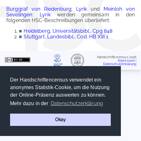
Burggraf von Riedenburg: Lyrik
und
Meinloh von
Sevelingen: Lyrik
werden gemeinsam in den
folgenden HSC-Beschreibungen überliefert:
■
Heidelberg, Universitätsbibl., Cpg 848
■
Stuttgart, Landesbibl., Cod. HB XIII 1
Handschriftencensus 2026
Impressum
|
Datenschutzerklärung
Der Handschriftencensus verwendet ein
anonymes Statistik-Cookie, um die Nutzung
der Online-Präsenz auswerten zu können.
Datenschutzerklärung
Mehr dazu in der
Okay