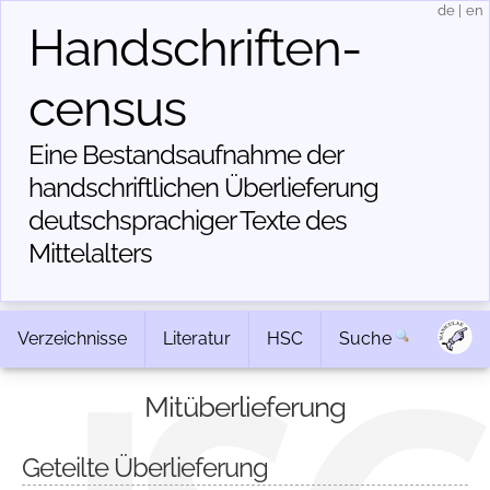
de
|
en
Handschriften­
census
Eine Bestandsaufnahme der
handschriftlichen Über­lieferung
deutschsprachiger Texte des
Mittelalters
Verzeichnisse
Literatur
HSC
Suche
Mitüberlieferung
Geteilte Überlieferung