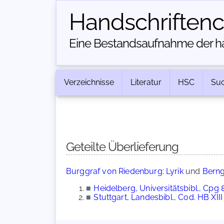
Handschriften­
Eine Bestandsaufnahme der han
Verzeichnisse
Literatur
HSC
Su
Geteilte Überlieferung
Burggraf von Riedenburg: Lyrik
und
Berng
■
Heidelberg, Universitätsbibl., Cpg 
■
Stuttgart, Landesbibl., Cod. HB XIII