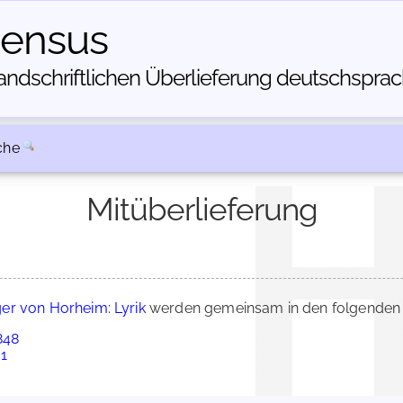
census
dschriftlichen Über­lieferung deutschsprachi
che
Mitüberlieferung
er von Horheim: Lyrik
werden gemeinsam in den folgenden 
848
 1