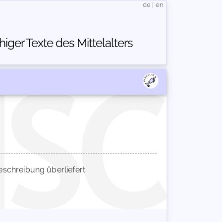
de
|
en
ger Texte des Mittelalters
chreibung überliefert: