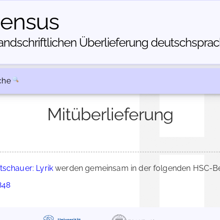
census
dschriftlichen Über­lieferung deutschsprachi
che
Mitüberlieferung
tschauer: Lyrik
werden gemeinsam in der folgenden HSC-Bes
848