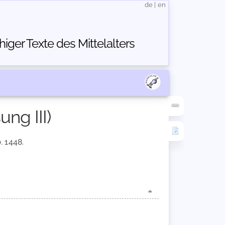
de
|
en
ger Texte des Mittelalters
ng III)
. 1448.