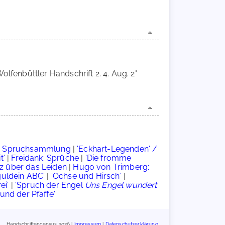
olfenbüttler Handschrift 2. 4. Aug. 2°
t: Spruchsammlung
|
'Eckhart-Legenden' /
t'
|
Freidank: Sprüche
|
'Die fromme
z über das Leiden
|
Hugo von Trimberg:
guldein ABC'
|
'Ochse und Hirsch'
|
ei'
|
'Spruch der Engel
Uns Engel wundert
und der Pfaffe'
Handschriftencensus 2026 |
Impressum
|
Datenschutzerklärung