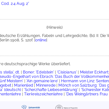
 Cod. 2.4 Aug. 2°
(Hinweis)
hdeutsche Erzählungen, Fabeln und Lehrgedichte, Bd. II: Die W
rlin 1908, S. 120f. [
online
]
re deutschsprachige Werke überliefert.
stella', dt.
|
Boner: 'Edelstein'
|
'Cisioianus'
|
Meister Eckhar
seudo-Engelhart von Ebrach: 'Das Buch der Vollkommenhei
fünf Meistern'
|
'Ain gemaine lere'
|
Hermann von Linz: Senten
ngebet
|
Marienlied
|
Minnerede
|
Mönch von Salzburg: 'Das 
a' (deutsch)
|
'Scherzhafte Liebeserklärung'
|
'Schwester Katr
entenlehre
|
Tierkreiszeichenlehre
|
'Des Weingärtners Frau 