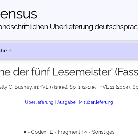
census
dschriftlichen Über­lieferung deutschsprachi
che
he der fünf Lesemeister' (Fassu
2
2
etty C. Bushey, in:
VL 9 (1995), Sp. 192-195 +
VL 11 (2004), Sp
Überlieferung
|
Ausgabe
|
Mitüberlieferung
■ = Codex | □ = Fragment | ○ = Sonstiges