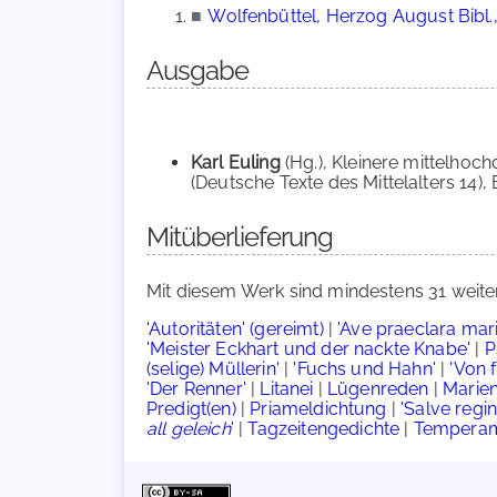
■
Wolfenbüttel, Herzog August Bibl.,
Ausgabe
Karl Euling
(Hg.), Kleinere mittelhoc
(Deutsche Texte des Mittelalters 14), Be
Mitüberlieferung
Mit diesem Werk sind mindestens 31 weite
'Autoritäten' (gereimt)
|
'Ave praeclara maris 
'Meister Eckhart und der nackte Knabe'
|
P
(selige) Müllerin'
|
'Fuchs und Hahn'
|
'Von 
'Der Renner'
|
Litanei
|
Lügenreden
|
Marie
Predigt(en)
|
Priameldichtung
|
'Salve regin
all geleich
'
|
Tagzeitengedichte
|
Temperam