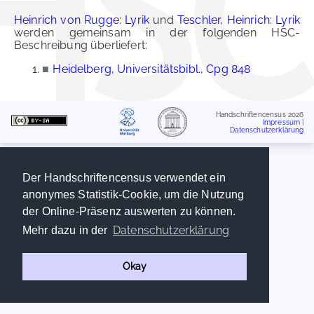
Heinrich von Rugge: Lyrik
und
Teschler, Heinrich: Lyrik
werden gemeinsam in der folgenden HSC-
Beschreibung überliefert:
■
Heidelberg, Universitätsbibl., Cpg 848
Handschriftencensus 2026
Impressum
|
Datenschutzerklärung
Der Handschriftencensus verwendet ein
anonymes Statistik-Cookie, um die Nutzung
der Online-Präsenz auswerten zu können.
Datenschutzerklärung
Mehr dazu in der
Okay