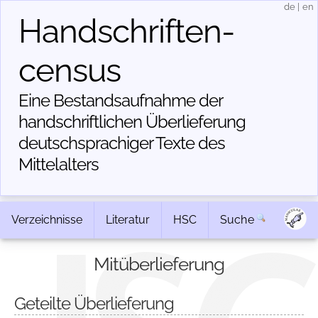
de
|
en
Handschriften­
census
Eine Bestandsaufnahme der
handschriftlichen Über­lieferung
deutschsprachiger Texte des
Mittelalters
Verzeichnisse
Literatur
HSC
Suche
Mitüberlieferung
Geteilte Überlieferung