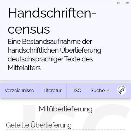
de
|
en
Handschriften­
census
Eine Bestandsaufnahme der
handschriftlichen Über­lieferung
deutschsprachiger Texte des
Mittelalters
Verzeichnisse
Literatur
HSC
Suche
Mitüberlieferung
Geteilte Überlieferung