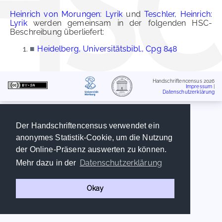
Heinrich von Morungen: Lyrik
und
Teschler, Heinrich:
Lyrik
werden gemeinsam in der folgenden HSC-
Beschreibung überliefert:
■
Heidelberg, Universitätsbibl., Cpg 848
Handschriftencensus 2026
Impressum
|
Datenschutzerklärung
Der Handschriftencensus verwendet ein
anonymes Statistik-Cookie, um die Nutzung
der Online-Präsenz auswerten zu können.
Datenschutzerklärung
Mehr dazu in der
Okay