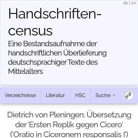
de
|
en
Handschriften­
census
Eine Bestandsaufnahme der
handschriftlichen Über­lieferung
deutschsprachiger Texte des
Mittelalters
Verzeichnisse
Literatur
HSC
Suche
Dietrich von Pleningen: Übersetzung
der 'Ersten Replik gegen Cicero'
('Oratio in Ciceronem responsalis I')