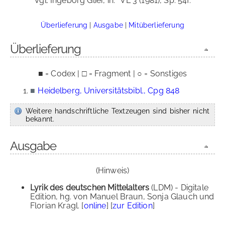
Vgl. Ingeborg Glier, in:
VL 3 (1981), Sp. 54f.
Überlieferung
|
Ausgabe
|
Mitüberlieferung
Überlieferung
■ = Codex | □ = Fragment | ○ = Sonstiges
■
Heidelberg, Universitätsbibl., Cpg 848
Weitere handschriftliche Textzeugen sind bisher nicht
bekannt.
Ausgabe
(Hinweis)
Lyrik des deutschen Mittelalters
(LDM) - Digitale
Edition, hg. von Manuel Braun, Sonja Glauch und
Florian Kragl. [
online
] [
zur Edition
]