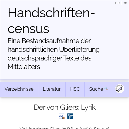
de
|
en
Handschriften­
census
Eine Bestandsaufnahme der
handschriftlichen Über­lieferung
deutschsprachiger Texte des
Mittelalters
Verzeichnisse
Literatur
HSC
Suche
Der von Gliers: Lyrik
2