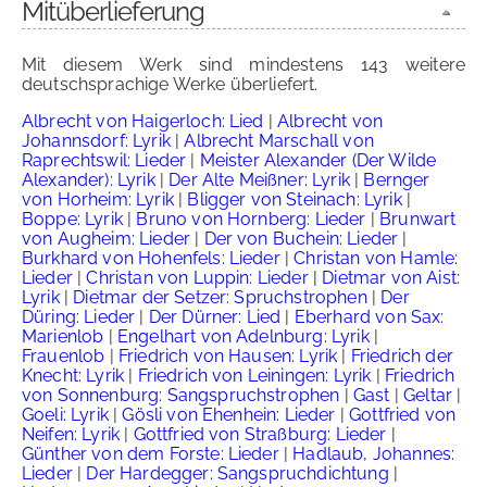
Mitüberlieferung
Mit diesem Werk sind mindestens 143 weitere
deutschsprachige Werke überliefert.
Albrecht von Haigerloch: Lied
|
Albrecht von
Johannsdorf: Lyrik
|
Albrecht Marschall von
Raprechtswil: Lieder
|
Meister Alexander (Der Wilde
Alexander): Lyrik
|
Der Alte Meißner: Lyrik
|
Bernger
von Horheim: Lyrik
|
Bligger von Steinach: Lyrik
|
Boppe: Lyrik
|
Bruno von Hornberg: Lieder
|
Brunwart
von Augheim: Lieder
|
Der von Buchein: Lieder
|
Burkhard von Hohenfels: Lieder
|
Christan von Hamle:
Lieder
|
Christan von Luppin: Lieder
|
Dietmar von Aist:
Lyrik
|
Dietmar der Setzer: Spruchstrophen
|
Der
Düring: Lieder
|
Der Dürner: Lied
|
Eberhard von Sax:
Marienlob
|
Engelhart von Adelnburg: Lyrik
|
Frauenlob
|
Friedrich von Hausen: Lyrik
|
Friedrich der
Knecht: Lyrik
|
Friedrich von Leiningen: Lyrik
|
Friedrich
von Sonnenburg: Sangspruchstrophen
|
Gast
|
Geltar
|
Goeli: Lyrik
|
Gösli von Ehenhein: Lieder
|
Gottfried von
Neifen: Lyrik
|
Gottfried von Straßburg: Lieder
|
Günther von dem Forste: Lieder
|
Hadlaub, Johannes:
Lieder
|
Der Hardegger: Sangspruchdichtung
|