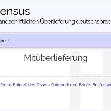
census
dschriftlichen Über­lieferung deutschsprachi
che
Mitüberlieferung
efensio Epicuri' des Cosma Raimondi
und
Briefe, Briefentw