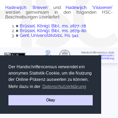
Hadewijch: 'Brieven'
und
Hadewijch: 'Visioenen'
werden gemeinsam in den folgenden HSC-
Beschreibungen überliefert:
■
Brüssel, Königl. Bibl., ms. 2877-78
■
Brüssel, Königl. Bibl., ms. 2879-80
■
Gent, Universitätsbibl., Hs. 941
Handschriftencensus 2026
Impressum
|
Datenschutzerklärung
Der Handschriftencensus verwendet ein
anonymes Statistik-Cookie, um die Nutzung
der Online-Präsenz auswerten zu können.
Datenschutzerklärung
Mehr dazu in der
Okay