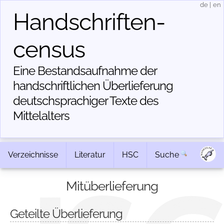
de
|
en
Handschriften­
census
Eine Bestandsaufnahme der
handschriftlichen Über­lieferung
deutschsprachiger Texte des
Mittelalters
Verzeichnisse
Literatur
HSC
Suche
Mitüberlieferung
Geteilte Überlieferung