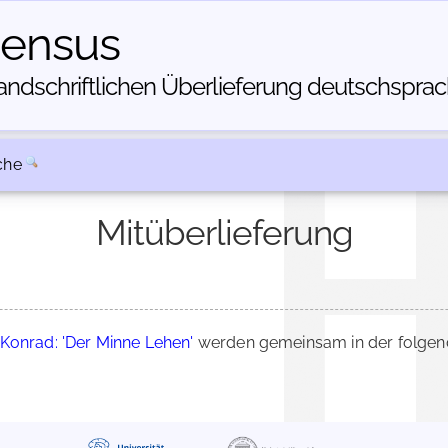
census
dschriftlichen Über­lieferung deutschsprachi
che
Mitüberlieferung
 Konrad: 'Der Minne Lehen'
werden gemeinsam in der folgend