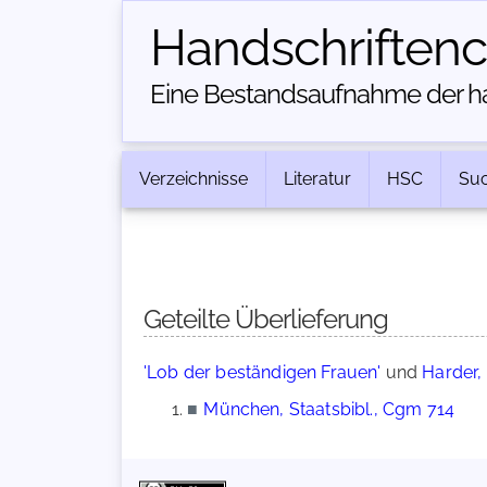
Handschriften­
Eine Bestandsaufnahme der han
Verzeichnisse
Literatur
HSC
Su
Geteilte Überlieferung
'Lob der beständigen Frauen'
und
Harder,
■
München, Staatsbibl., Cgm 714