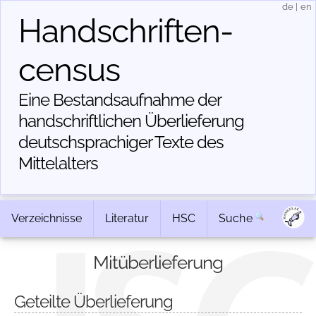
de
|
en
Handschriften­
census
Eine Bestandsaufnahme der
handschriftlichen Über­lieferung
deutschsprachiger Texte des
Mittelalters
Verzeichnisse
Literatur
HSC
Suche
Mitüberlieferung
Geteilte Überlieferung