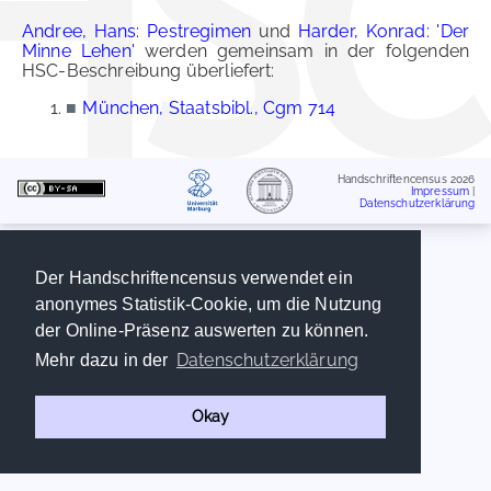
Andree, Hans: Pestregimen
und
Harder, Konrad: 'Der
Minne Lehen'
werden gemeinsam in der folgenden
HSC-Beschreibung überliefert:
■
München, Staatsbibl., Cgm 714
Handschriftencensus 2026
Impressum
|
Datenschutzerklärung
Der Handschriftencensus verwendet ein
anonymes Statistik-Cookie, um die Nutzung
der Online-Präsenz auswerten zu können.
Datenschutzerklärung
Mehr dazu in der
Okay