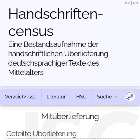
de
|
en
Handschriften­
census
Eine Bestandsaufnahme der
handschriftlichen Über­lieferung
deutschsprachiger Texte des
Mittelalters
Verzeichnisse
Literatur
HSC
Suche
Mitüberlieferung
Geteilte Überlieferung