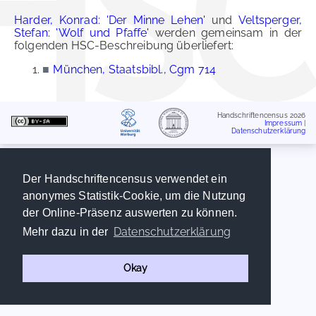
Harder, Konrad: 'Der Minne Lehen'
und
Veltsperger,
Stefan: 'Wolf und Pfaffe'
werden gemeinsam in der
folgenden HSC-Beschreibung überliefert:
■
München, Staatsbibl., Cgm 714
Handschriftencensus 2026
Impressum
|
Datenschutzerklärung
Der Handschriftencensus verwendet ein
anonymes Statistik-Cookie, um die Nutzung
der Online-Präsenz auswerten zu können.
Datenschutzerklärung
Mehr dazu in der
Okay