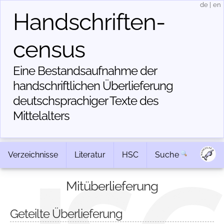
de
|
en
Handschriften­
census
Eine Bestandsaufnahme der
handschriftlichen Über­lieferung
deutschsprachiger Texte des
Mittelalters
Verzeichnisse
Literatur
HSC
Suche
Mitüberlieferung
Geteilte Überlieferung