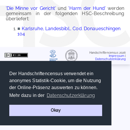
'Die Minne vor Gericht'
und
'Harm der Hund'
werden
gemeinsam in der folgenden HSC-Beschreibung
überliefert:
■
Karlsruhe, Landesbibl., Cod. Donaueschingen
104
Handschriftencensus 2026
Impressum
|
Datenschutzerklärung
Der Handschriftencensus verwendet ein
anonymes Statistik-Cookie, um die Nutzung
der Online-Präsenz auswerten zu können.
Datenschutzerklärung
Mehr dazu in der
Okay