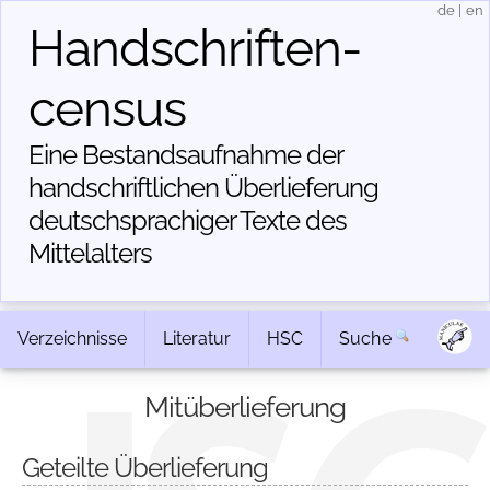
de
|
en
Handschriften­
census
Eine Bestandsaufnahme der
handschriftlichen Über­lieferung
deutschsprachiger Texte des
Mittelalters
Verzeichnisse
Literatur
HSC
Suche
Mitüberlieferung
Geteilte Überlieferung