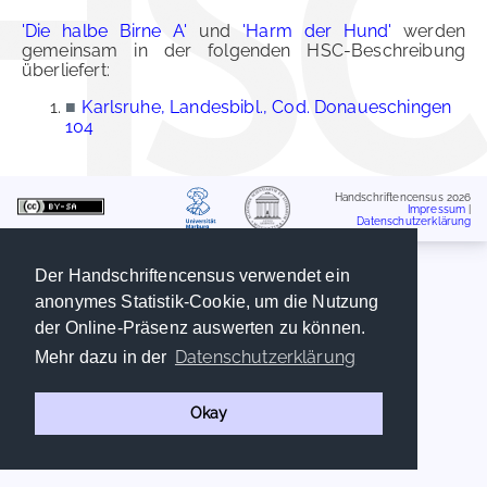
'Die halbe Birne A'
und
'Harm der Hund'
werden
gemeinsam in der folgenden HSC-Beschreibung
überliefert:
■
Karlsruhe, Landesbibl., Cod. Donaueschingen
104
Handschriftencensus 2026
Impressum
|
Datenschutzerklärung
Der Handschriftencensus verwendet ein
anonymes Statistik-Cookie, um die Nutzung
der Online-Präsenz auswerten zu können.
Datenschutzerklärung
Mehr dazu in der
Okay