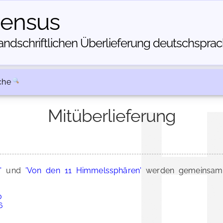
census
dschriftlichen Über­lieferung deutschsprachi
che
Mitüberlieferung
'
und
'Von den 11 Himmelssphären'
werden gemeinsam 
0
6