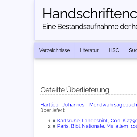
Handschriften­
Eine Bestandsaufnahme der han
Verzeichnisse
Literatur
HSC
Su
Geteilte Überlieferung
Hartlieb, Johannes: 'Mondwahrsagebuch
überliefert:
■
Karlsruhe, Landesbibl., Cod. K 279
■
Paris, Bibl. Nationale, Ms. allem. 10