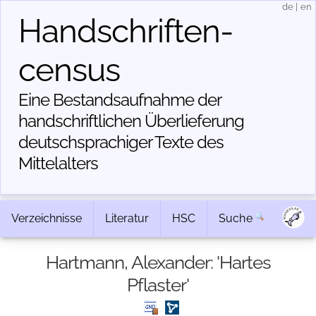
de
|
en
Handschriften­
census
Eine Bestandsaufnahme der
handschriftlichen Über­lieferung
deutschsprachiger Texte des
Mittelalters
Verzeichnisse
Literatur
HSC
Suche
Hartmann, Alexander: 'Hartes
Pflaster'